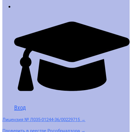
Вход
Лицензия № Л035-01244-36/00229715 →
Проверить в реестре Рособрнадзора →