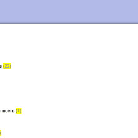
ие
(22)
упность
(1)
)