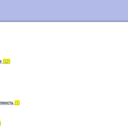
ие
(22)
упность
(1)
)