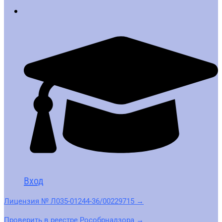
Вход
Лицензия № Л035-01244-36/00229715 →
Проверить в реестре Рособрнадзора →