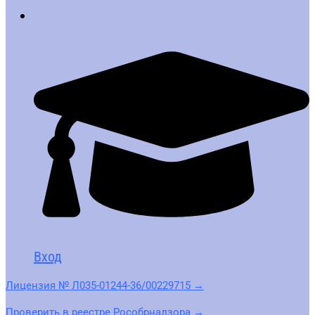
Вход
Лицензия № Л035-01244-36/00229715 →
Проверить в реестре Рособрнадзора →