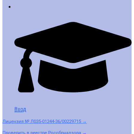
Вход
Лицензия № Л035-01244-36/00229715 →
Проверить в реестре Рособрнадзора →