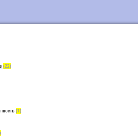
ие
(22)
упность
(1)
)