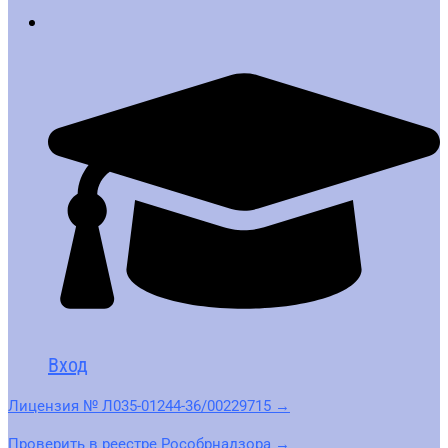
Вход
Лицензия № Л035-01244-36/00229715 →
Проверить в реестре Рособрнадзора →