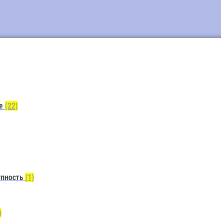
ие
(22)
упность
(1)
)