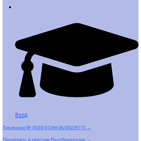
Вход
Лицензия № Л035-01244-36/00229715 →
Проверить в реестре Рособрнадзора →