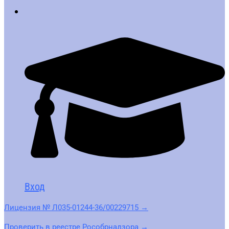
Вход
Лицензия № Л035-01244-36/00229715 →
Проверить в реестре Рособрнадзора →