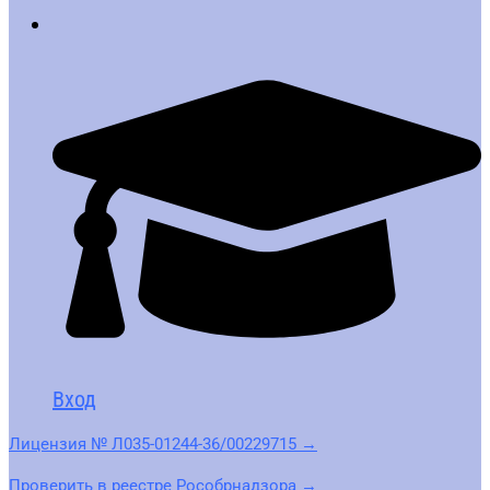
Вход
Лицензия № Л035-01244-36/00229715 →
Проверить в реестре Рособрнадзора →