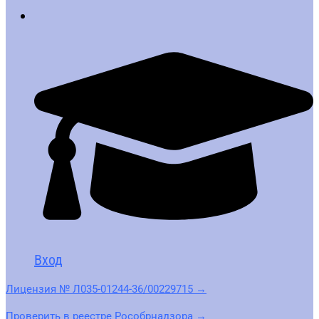
Вход
Лицензия № Л035-01244-36/00229715 →
Проверить в реестре Рособрнадзора →