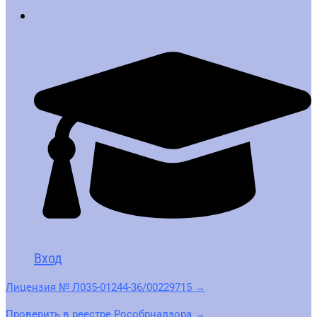
Вход
Лицензия № Л035-01244-36/00229715 →
Проверить в реестре Рособрнадзора →