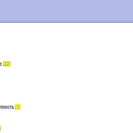
ие
(22)
упность
(1)
)