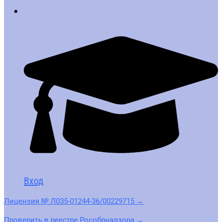
Вход
Лицензия № Л035-01244-36/00229715 →
Проверить в реестре Рособрнадзора →